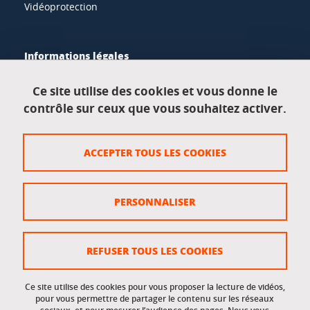
Vidéoprotection
Informations légales
Mentions légales
Ce site utilise des cookies et vous donne le
contrôle sur ceux que vous souhaitez activer.
Données personnelles
Crédits
ACCEPTER TOUS LES COOKIES
Plan du site
Politique des cookies
PERSONNALISER
Gestion des cookies
Accessibilité : non conforme
REFUSER TOUS LES COOKIES
Ce site utilise des cookies pour vous proposer la lecture de vidéos,
Accès réservés
pour vous permettre de partager le contenu sur les réseaux