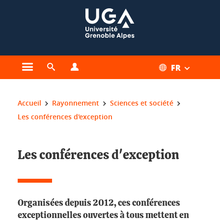
Gestion des cookies
FR
Ouvrir le menu principal
Ouvrir le moteur de recherche
Ouvrir le menu Profils
Vous êtes ici :
Accueil
Rayonnement
Sciences et société
Les conférences d'exception
Les conférences d'exception
Organisées depuis 2012, ces conférences
exceptionnelles ouvertes à tous mettent en