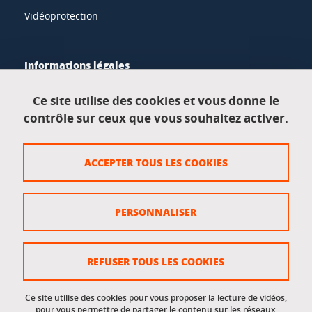
Vidéoprotection
Informations légales
Mentions légales
Ce site utilise des cookies et vous donne le
contrôle sur ceux que vous souhaitez activer.
Données personnelles
Crédits
ACCEPTER TOUS LES COOKIES
Plan du site
Politique des cookies
PERSONNALISER
Gestion des cookies
Accessibilité : non conforme
REFUSER TOUS LES COOKIES
Ce site utilise des cookies pour vous proposer la lecture de vidéos,
Accès réservés
pour vous permettre de partager le contenu sur les réseaux