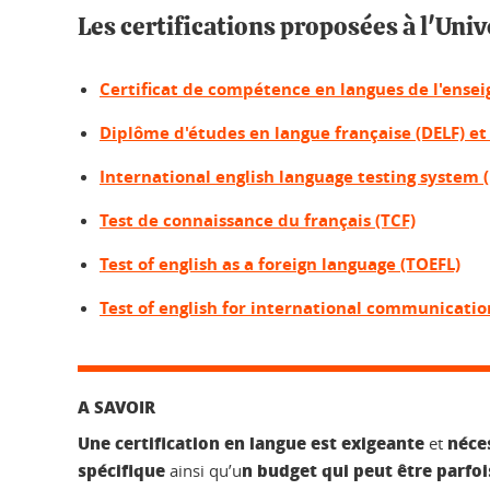
Les certifications proposées à l'Uni
Certificat de compétence en langues de l'ense
Diplôme d'études en langue française (DELF) et
International english language testing system (
Test de connaissance du français (TCF)
Test of english as a foreign language (TOEFL)
Test of english for international communicatio
A SAVOIR
Une certification en langue est exigeante
néce
et
spécifique
n budget qui peut être parfo
ainsi qu’u