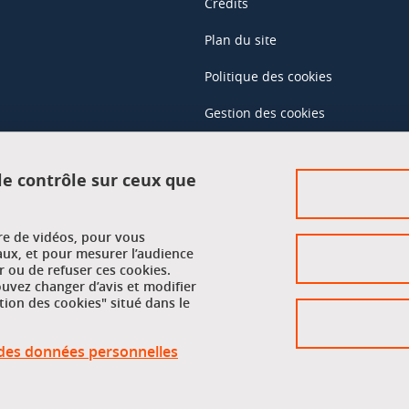
Crédits
Plan du site
Politique des cookies
Gestion des cookies
Accessibilité : non conforme
 le contrôle sur ceux que
Accès réservés
ure de vidéos, pour vous
Intranet des étudiants et des pe
aux, et pour mesurer l’audience
 ou de refuser ces cookies.
vez changer d’avis et modifier
tion des cookies" situé dans le
n des données personnelles