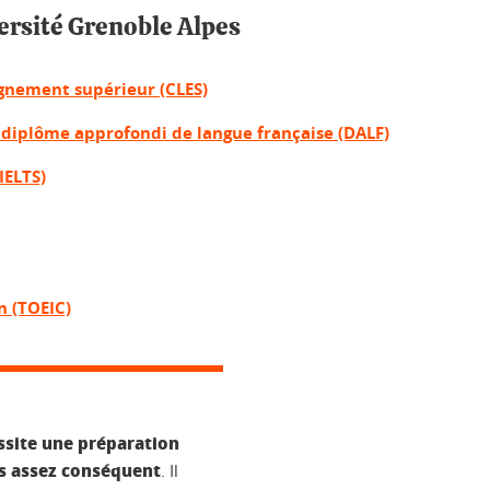
versité Grenoble Alpes
ignement supérieur (CLES)
 diplôme approfondi de langue française (DALF)
IELTS)
n (TOEIC)
ssite une préparation
is assez conséquent
. Il