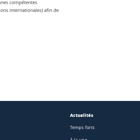
onnes compétentes
ons internationales) afin de
ook
inkedIn
Actualités
Temps forts
À la une