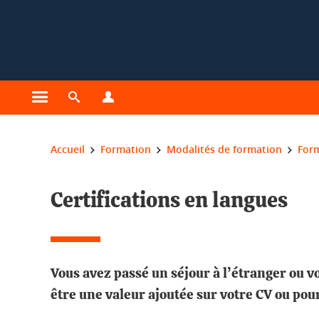
Gestion des cookies
Ouvrir le menu principal
Ouvrir le moteur de recherche
Ouvrir le menu Profils
Vous êtes ici :
Accueil
Formation
Modalités de formation
For
Certifications en langues
Vous avez passé un séjour à l’étranger ou v
être une valeur ajoutée sur votre CV ou pour