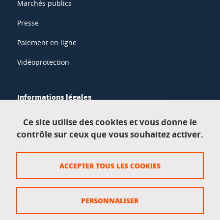
Marchés publics
Presse
Paiement en ligne
Vidéoprotection
Informations légales
Mentions légales
Ce site utilise des cookies et vous donne le
contrôle sur ceux que vous souhaitez activer.
Données personnelles
Crédits
ACCEPTER TOUS LES COOKIES
Plan du site
Politique des cookies
PERSONNALISER
Gestion des cookies