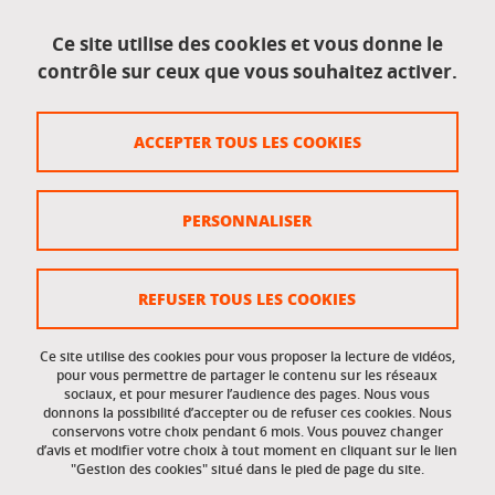
Mentions légales
Ce site utilise des cookies et vous donne le
contrôle sur ceux que vous souhaitez activer.
Données personnelles
Crédits
ACCEPTER TOUS LES COOKIES
Plan du site
Politique des cookies
PERSONNALISER
Gestion des cookies
Accessibilité : non conforme
REFUSER TOUS LES COOKIES
Ce site utilise des cookies pour vous proposer la lecture de vidéos,
Accès réservés
pour vous permettre de partager le contenu sur les réseaux
sociaux, et pour mesurer l’audience des pages. Nous vous
donnons la possibilité d’accepter ou de refuser ces cookies. Nous
Intranet des étudiants et des personnels
conservons votre choix pendant 6 mois. Vous pouvez changer
d’avis et modifier votre choix à tout moment en cliquant sur le lien
"Gestion des cookies" situé dans le pied de page du site.