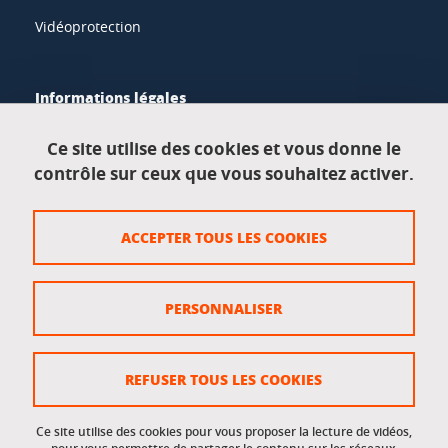
Vidéoprotection
Informations légales
Mentions légales
Ce site utilise des cookies et vous donne le
contrôle sur ceux que vous souhaitez activer.
Données personnelles
Crédits
ACCEPTER TOUS LES COOKIES
Plan du site
Politique des cookies
PERSONNALISER
Gestion des cookies
Accessibilité : non conforme
REFUSER TOUS LES COOKIES
Ce site utilise des cookies pour vous proposer la lecture de vidéos,
Accès réservés