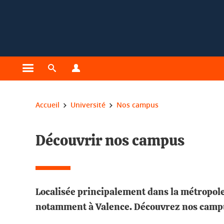
Gestion des cookies
Ouvrir le menu principal
Ouvrir le moteur de recherche
Ouvrir le menu Profils
Vous êtes ici :
Accueil
Université
Nos campus
Découvrir nos campus
Localisée principalement dans la métropole 
notamment à Valence. Découvrez nos campu