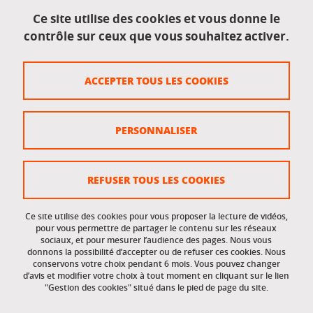
Mentions légales
Ce site utilise des cookies et vous donne le
contrôle sur ceux que vous souhaitez activer.
Données personnelles
Crédits
ACCEPTER TOUS LES COOKIES
Plan du site
Politique des cookies
PERSONNALISER
Gestion des cookies
Accessibilité : non conforme
REFUSER TOUS LES COOKIES
Ce site utilise des cookies pour vous proposer la lecture de vidéos,
Accès réservés
pour vous permettre de partager le contenu sur les réseaux
sociaux, et pour mesurer l’audience des pages. Nous vous
donnons la possibilité d’accepter ou de refuser ces cookies. Nous
Intranet des étudiants et des personnels
conservons votre choix pendant 6 mois. Vous pouvez changer
d’avis et modifier votre choix à tout moment en cliquant sur le lien
"Gestion des cookies" situé dans le pied de page du site.