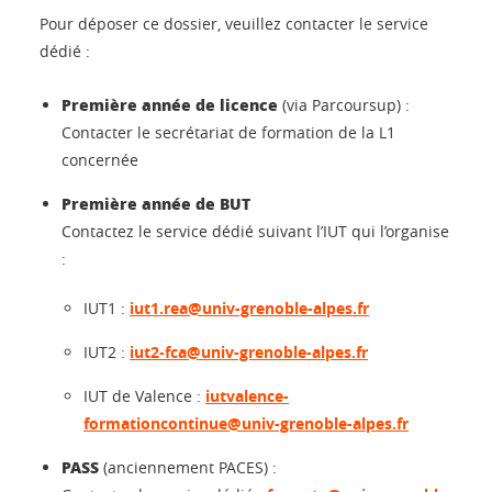
Pour déposer ce dossier, veuillez
contacter le service
dédié :
Première année de licence
(via Parcoursup) :
Contacter le secrétariat de formation de la L1
concernée
Première année de BUT
Contactez le service dédié suivant l’IUT qui l’organise
:
IUT1 :
iut1.rea@univ-grenoble-alpes.fr
IUT2 :
iut2-fca@univ-grenoble-alpes.fr
IUT de Valence :
iutvalence-
formationcontinue@univ-grenoble-alpes.fr
PASS
(anciennement PACES) :