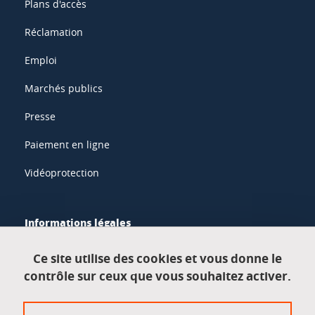
Plans d'accès
Réclamation
Emploi
Marchés publics
Presse
Paiement en ligne
Vidéoprotection
Informations légales
Mentions légales
Ce site utilise des cookies et vous donne le
contrôle sur ceux que vous souhaitez activer.
Données personnelles
Crédits