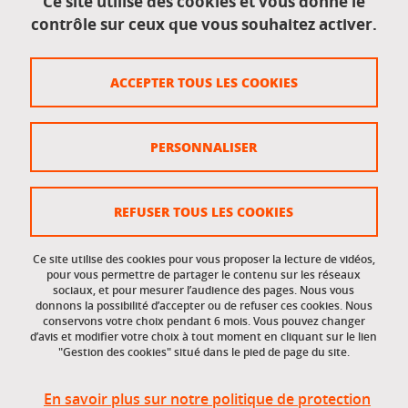
Ce site utilise des cookies et vous donne le
contrôle sur ceux que vous souhaitez activer.
Données personnelles
Crédits
ACCEPTER TOUS LES COOKIES
Plan du site
Politique des cookies
PERSONNALISER
Gestion des cookies
Accessibilité : non conforme
REFUSER TOUS LES COOKIES
Ce site utilise des cookies pour vous proposer la lecture de vidéos,
Accès réservés
pour vous permettre de partager le contenu sur les réseaux
sociaux, et pour mesurer l’audience des pages. Nous vous
donnons la possibilité d’accepter ou de refuser ces cookies. Nous
Intranet des étudiants et des personnels
conservons votre choix pendant 6 mois. Vous pouvez changer
d’avis et modifier votre choix à tout moment en cliquant sur le lien
"Gestion des cookies" situé dans le pied de page du site.
En savoir plus sur notre politique de protection