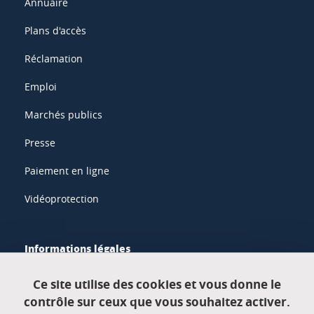
Annuaire
Plans d'accès
Réclamation
Emploi
Marchés publics
Presse
Paiement en ligne
Vidéoprotection
Informations légales
Mentions légales
Ce site utilise des cookies et vous donne le
contrôle sur ceux que vous souhaitez activer.
Données personnelles