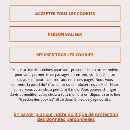
Crédits
ACCEPTER TOUS LES COOKIES
Plan du site
Politique des cookies
PERSONNALISER
Gestion des cookies
Accessibilité : non conforme
REFUSER TOUS LES COOKIES
Ce site utilise des cookies pour vous proposer la lecture de vidéos,
Accès réservés
pour vous permettre de partager le contenu sur les réseaux
sociaux, et pour mesurer l’audience des pages. Nous vous
donnons la possibilité d’accepter ou de refuser ces cookies. Nous
Intranet des étudiants et des personnels
conservons votre choix pendant 6 mois. Vous pouvez changer
d’avis et modifier votre choix à tout moment en cliquant sur le lien
"Gestion des cookies" situé dans le pied de page du site.
En savoir plus sur notre politique de protection
des données personnelles