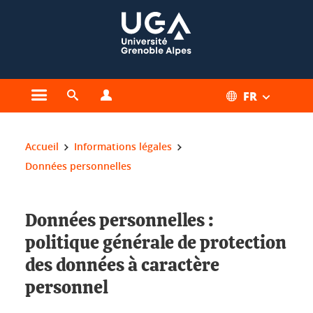
Gestion des cookies
FR
Ouvrir le menu principal
Ouvrir le moteur de recherche
Ouvrir le menu Profils
Vous êtes ici :
Accueil
Informations légales
Données personnelles
Données personnelles :
politique générale de protection
des données à caractère
personnel