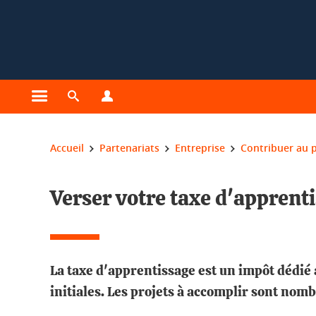
Gestion des cookies
Ouvrir le menu principal
Ouvrir le moteur de recherche
Ouvrir le menu Profils
Vous êtes ici :
Accueil
Partenariats
Entreprise
Contribuer au p
Verser votre taxe d'apprent
La taxe d'apprentissage est un impôt dédié
initiales. Les projets à accomplir sont nom