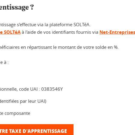
entissage ?
tissage s'effectue via la plateforme SOLTéA.
ne SOLTéA
à l'aide de vos identifiants fournis via
Net-Entreprise
éficiaires en répartissant le montant de votre solde en %.
e à :
ssionnelle, code UAI : 0383546Y
entifiées par leur UAI)
ette composante
OTRE TAXE D'APPRENTISSAGE