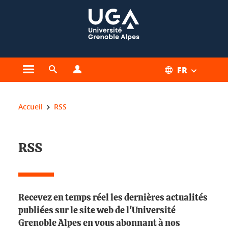
Gestion des cookies
FR
Ouvrir le menu principal
Ouvrir le moteur de recherche
Ouvrir le menu Profils
Vous êtes ici :
Accueil
RSS
RSS
Recevez en temps réel les dernières actualités
publiées sur le site web de l'Université
Grenoble Alpes en vous abonnant à nos