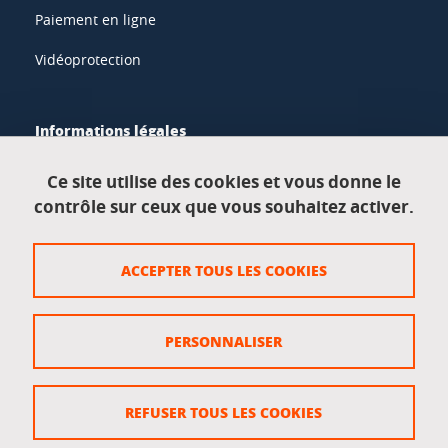
Paiement en ligne
Vidéoprotection
Informations légales
Mentions légales
Ce site utilise des cookies et vous donne le
contrôle sur ceux que vous souhaitez activer.
Données personnelles
Crédits
ACCEPTER TOUS LES COOKIES
Plan du site
Politique des cookies
PERSONNALISER
Gestion des cookies
Accessibilité : non conforme
REFUSER TOUS LES COOKIES