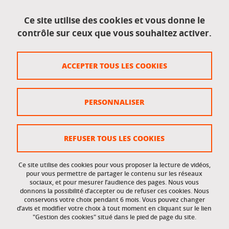
Mentions légales
Ce site utilise des cookies et vous donne le
contrôle sur ceux que vous souhaitez activer.
Données personnelles
Crédits
ACCEPTER TOUS LES COOKIES
Plan du site
Politique des cookies
PERSONNALISER
Gestion des cookies
Accessibilité : non conforme
REFUSER TOUS LES COOKIES
Ce site utilise des cookies pour vous proposer la lecture de vidéos,
Accès réservés
pour vous permettre de partager le contenu sur les réseaux
sociaux, et pour mesurer l’audience des pages. Nous vous
donnons la possibilité d’accepter ou de refuser ces cookies. Nous
Intranet des étudiants et des personnels
conservons votre choix pendant 6 mois. Vous pouvez changer
d’avis et modifier votre choix à tout moment en cliquant sur le lien
"Gestion des cookies" situé dans le pied de page du site.