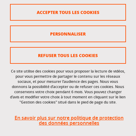
Crédits
ACCEPTER TOUS LES COOKIES
Plan du site
Politique des cookies
PERSONNALISER
Gestion des cookies
Accessibilité : non conforme
REFUSER TOUS LES COOKIES
Ce site utilise des cookies pour vous proposer la lecture de vidéos,
Accès réservés
pour vous permettre de partager le contenu sur les réseaux
sociaux, et pour mesurer l’audience des pages. Nous vous
donnons la possibilité d’accepter ou de refuser ces cookies. Nous
Intranet des étudiants et des personnels
conservons votre choix pendant 6 mois. Vous pouvez changer
d’avis et modifier votre choix à tout moment en cliquant sur le lien
"Gestion des cookies" situé dans le pied de page du site.
En savoir plus sur notre politique de protection
des données personnelles