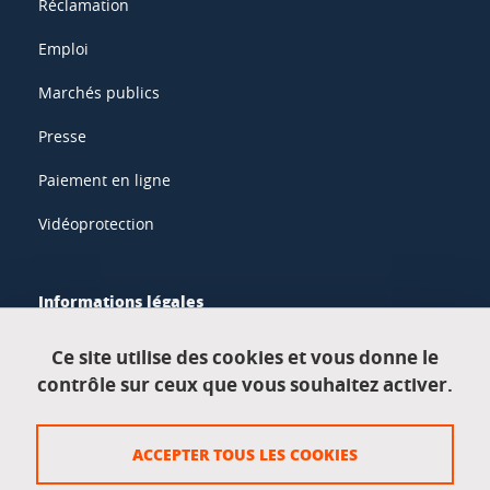
Réclamation
Emploi
Marchés publics
Presse
Paiement en ligne
Vidéoprotection
Informations légales
Mentions légales
Ce site utilise des cookies et vous donne le
contrôle sur ceux que vous souhaitez activer.
Données personnelles
Crédits
ACCEPTER TOUS LES COOKIES
Plan du site