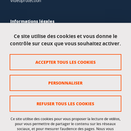
Vidéoprotection
Informations légales
Mentions légales
Ce site utilise des cookies et vous donne le
contrôle sur ceux que vous souhaitez activer.
Données personnelles
Crédits
ACCEPTER TOUS LES COOKIES
Plan du site
Politique des cookies
PERSONNALISER
Gestion des cookies
Accessibilité : non conforme
REFUSER TOUS LES COOKIES
Ce site utilise des cookies pour vous proposer la lecture de vidéos,
Accès réservés
pour vous permettre de partager le contenu sur les réseaux
sociaux, et pour mesurer l’audience des pages. Nous vous