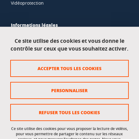
Vidéoprotection
Informations légales
Mentions légales
Ce site utilise des cookies et vous donne le
contrôle sur ceux que vous souhaitez activer.
Données personnelles
Crédits
ACCEPTER TOUS LES COOKIES
Plan du site
Politique des cookies
PERSONNALISER
Gestion des cookies
Accessibilité : non conforme
REFUSER TOUS LES COOKIES
Ce site utilise des cookies pour vous proposer la lecture de vidéos,
Accès réservés
pour vous permettre de partager le contenu sur les réseaux