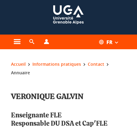
Gestion des cookies
FR
Ouvrir le menu principal
Ouvrir le moteur de recherche
Ouvrir le menu Profils
Vous êtes ici :
Accueil
Informations pratiques
Contact
Annuaire
VERONIQUE GALVIN
Enseignante FLE
Responsable DU DSA et Cap'FLE