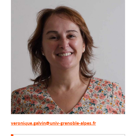
veronique.galvin@univ-grenoble-alpes.fr