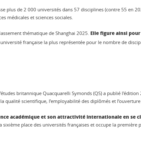
se plus de 2 000 universités dans 57 disciplines (contre 55 en 2
nces médicales et sciences sociales.
Elle figure ainsi pou
e classement thématique de Shanghai 2025.
université française la plus représentée pour le nombre de discipl
 d'études britannique Quacquarelli Symonds (QS) a publié l'éditio
a qualité scientifique, l’employabilité des diplômés et l’ouvertur
nce académique et son attractivité internationale en se c
la sixième place des universités françaises et occupe la première p