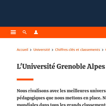
Gestion des cookies
Ouvrir le menu principal
Ouvrir le moteur de recherche
Ouvrir le menu Profils
Vous êtes ici :
Accueil
Université
Chiffres-clés et classements
L'Université Grenoble Alpes
Nous rivalisons avec les meilleures univers
pédagogiques que nous mettons en place. N
mondiales dans tous les grands classement