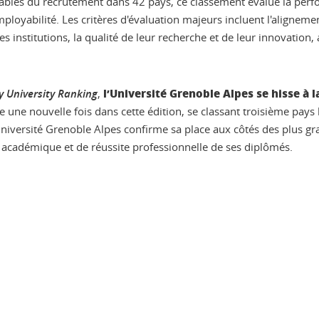
sables du recrutement dans 42 pays, ce classement évalue la per
ployabilité. Les critères d'évaluation majeurs incluent l'aligne
institutions, la qualité de leur recherche et de leur innovation, 
l’Université Grenoble Alpes se hisse à l
y University Ranking
,
ue une nouvelle fois dans cette édition, se classant troisième pay
iversité Grenoble Alpes confirme sa place aux côtés des plus gran
e académique et de réussite professionnelle de ses diplômés.
ook
inkedIn