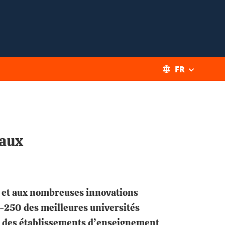
FR
naux
he et aux nombreuses innovations
-250 des meilleures universités
10 des établissements d’enseignement