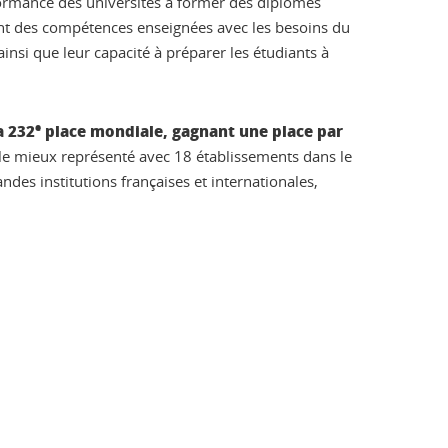
formance des universités à former des diplômés
ment des compétences enseignées avec les besoins du
ainsi que leur capacité à préparer les étudiants à
a 232
e
place mondiale, gagnant une place par
s le mieux représenté avec 18 établissements dans le
des institutions françaises et internationales,