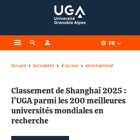
Gestion des cookies
FR
Ouvrir le menu principal
Ouvrir le moteur de recherche
Ouvrir le menu Profils
Vous êtes ici :
Accueil
Actualités
À la une
International
Classement de Shanghai 2025 :
l’UGA parmi les 200 meilleures
universités mondiales en
recherche