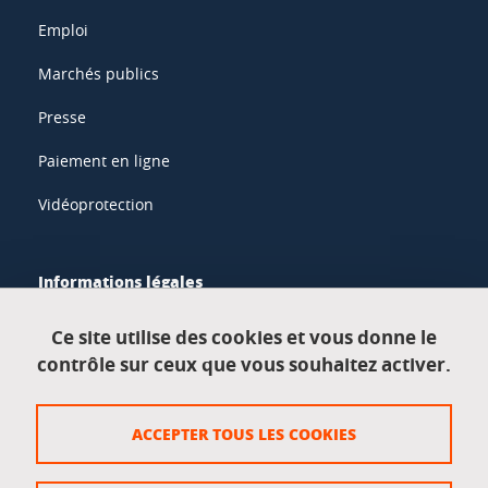
Emploi
Marchés publics
Presse
Paiement en ligne
Vidéoprotection
Informations légales
Mentions légales
Ce site utilise des cookies et vous donne le
contrôle sur ceux que vous souhaitez activer.
Données personnelles
Crédits
ACCEPTER TOUS LES COOKIES
Plan du site