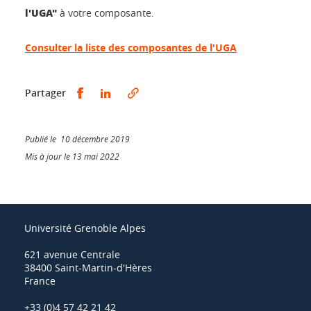
l'UGA"
à votre composante.
Consulter la liste des composantes de l'UGA
Partager sur Facebook
Partager sur LinkedIn
Partager
Publié le 10 décembre 2019
Mis à jour le 13 mai 2022
Université Grenoble Alpes
621 avenue Centrale
38400 Saint-Martin-d'Hères
France
+33 (0)4 57 42 21 42