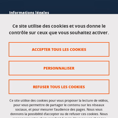
Informations légales
Mentions légales
Ce site utilise des cookies et vous donne le
contrôle sur ceux que vous souhaitez activer.
Données personnelles
Crédits
ACCEPTER TOUS LES COOKIES
Plan du site
Politique des cookies
PERSONNALISER
Gestion des cookies
Accessibilité : non conforme
REFUSER TOUS LES COOKIES
Ce site utilise des cookies pour vous proposer la lecture de vidéos,
Accès réservés
pour vous permettre de partager le contenu sur les réseaux
sociaux, et pour mesurer l’audience des pages. Nous vous
donnons la possibilité d’accepter ou de refuser ces cookies. Nous
Intranet des étudiants et des personnels