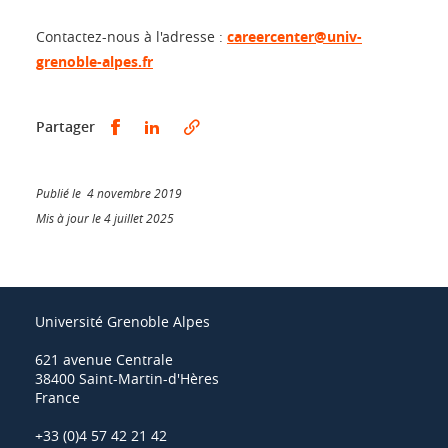
Contactez-nous à l'adresse :
careercenter@univ-
grenoble-alpes.fr
Partager sur Facebook
Partager sur LinkedIn
Partager
Publié le 4 novembre 2019
Mis à jour le 4 juillet 2025
Université Grenoble Alpes
621 avenue Centrale
38400 Saint-Martin-d'Hères
France
+33 (0)4 57 42 21 42