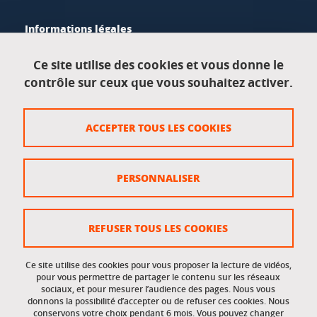
Informations légales
Mentions légales
Ce site utilise des cookies et vous donne le
contrôle sur ceux que vous souhaitez activer.
Données personnelles
Crédits
ACCEPTER TOUS LES COOKIES
Plan du site
Politique des cookies
PERSONNALISER
Gestion des cookies
Accessibilité : non conforme
REFUSER TOUS LES COOKIES
Ce site utilise des cookies pour vous proposer la lecture de vidéos,
Accès réservés
pour vous permettre de partager le contenu sur les réseaux
sociaux, et pour mesurer l’audience des pages. Nous vous
donnons la possibilité d’accepter ou de refuser ces cookies. Nous
Intranet des étudiants et des personnels
conservons votre choix pendant 6 mois. Vous pouvez changer