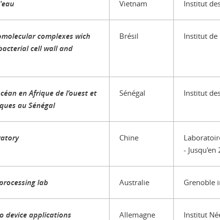
l'eau
Vietnam
Institut d
omolecular complexes wich
Brésil
Institut de
bacterial cell wall and
océan en Afrique de l’ouest et
Sénégal
Institut d
ques au Sénégal
ratory
Chine
Laboratoir
- Jusqu'en
processing lab
Australie
Grenoble i
o device applications
Allemagne
Institut Né