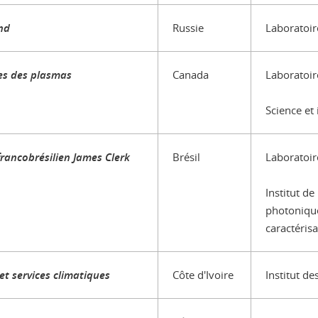
nd
Russie
Laboratoir
ies des plasmas
Canada
Laboratoir
Science et
francobrésilien James Clerk
Brésil
Laboratoir
Institut d
photonique
caractéris
 et services climatiques
Côte d'Ivoire
Institut d