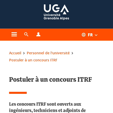
Gestion des cookies
FR
Ouvrir le menu principal
Ouvrir le moteur de recherche
Ouvrir le menu Profils
Vous êtes ici :
Accueil
Personnel de l'université
Postuler à un concours ITRF
Postuler à un concours ITRF
Les concours ITRF sont ouverts aux
ingénieurs, techniciens et adjoints de