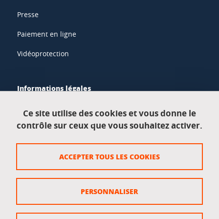
Presse
Paiement en ligne
Vidéoprotection
Informations légales
Mentions légales
Ce site utilise des cookies et vous donne le
contrôle sur ceux que vous souhaitez activer.
Données personnelles
Crédits
ACCEPTER TOUS LES COOKIES
Plan du site
Politique des cookies
PERSONNALISER
Gestion des cookies