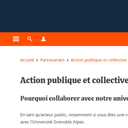
Gestion des cookies
Ouvrir le menu principal
Ouvrir le moteur de recherche
Ouvrir le menu Profils
Vous êtes ici :
Accueil
Partenariats
Action publique et collective
Action publique et collectiv
Pourquoi collaborer avec notre unive
En tant qu'acteur public, notamment si vous êtes une col
avec l'Université Grenoble Alpes.