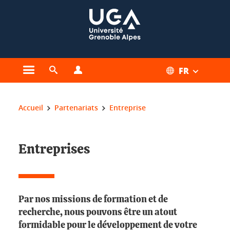
Gestion des cookies
FR
Ouvrir le menu principal
Ouvrir le moteur de recherche
Ouvrir le menu Profils
Vous êtes ici :
Accueil
Partenariats
Entreprise
Entreprises
Par nos missions de formation et de
recherche, nous pouvons être un atout
formidable pour le développement de votre