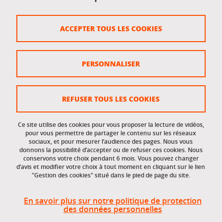
Crédits
ACCEPTER TOUS LES COOKIES
Plan du site
Politique des cookies
PERSONNALISER
Gestion des cookies
Accessibilité : non conforme
REFUSER TOUS LES COOKIES
Ce site utilise des cookies pour vous proposer la lecture de vidéos,
Accès réservés
pour vous permettre de partager le contenu sur les réseaux
sociaux, et pour mesurer l’audience des pages. Nous vous
donnons la possibilité d’accepter ou de refuser ces cookies. Nous
Intranet des étudiants et des personnels
conservons votre choix pendant 6 mois. Vous pouvez changer
d’avis et modifier votre choix à tout moment en cliquant sur le lien
"Gestion des cookies" situé dans le pied de page du site.
En savoir plus sur notre politique de protection
des données personnelles