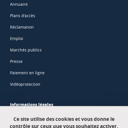
Annuaire
Plans d'accès
Réclamation
Emploi
Marchés publics
Presse
Paiement en ligne
Vidéoprotection
Informations légales
Mentions légales
Ce site utilise des cookies et vous donne le
contrôle sur ceux que vous souhaitez activer.
Données personnelles