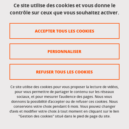
Mentions légales
Ce site utilise des cookies et vous donne le
contrôle sur ceux que vous souhaitez activer.
Données personnelles
Crédits
ACCEPTER TOUS LES COOKIES
Plan du site
Politique des cookies
PERSONNALISER
Gestion des cookies
Accessibilité : non conforme
REFUSER TOUS LES COOKIES
Ce site utilise des cookies pour vous proposer la lecture de vidéos,
Accès réservés
pour vous permettre de partager le contenu sur les réseaux
sociaux, et pour mesurer l’audience des pages. Nous vous
donnons la possibilité d’accepter ou de refuser ces cookies. Nous
Intranet des étudiants et des personnels
conservons votre choix pendant 6 mois. Vous pouvez changer
d’avis et modifier votre choix à tout moment en cliquant sur le lien
"Gestion des cookies" situé dans le pied de page du site.