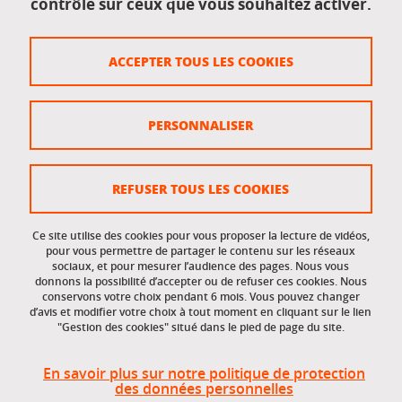
contrôle sur ceux que vous souhaitez activer.
Données personnelles
Crédits
ACCEPTER TOUS LES COOKIES
Plan du site
Politique des cookies
PERSONNALISER
Gestion des cookies
Accessibilité : non conforme
REFUSER TOUS LES COOKIES
Ce site utilise des cookies pour vous proposer la lecture de vidéos,
Accès réservés
pour vous permettre de partager le contenu sur les réseaux
sociaux, et pour mesurer l’audience des pages. Nous vous
donnons la possibilité d’accepter ou de refuser ces cookies. Nous
Intranet des étudiants et des personnels
conservons votre choix pendant 6 mois. Vous pouvez changer
d’avis et modifier votre choix à tout moment en cliquant sur le lien
"Gestion des cookies" situé dans le pied de page du site.
En savoir plus sur notre politique de protection
des données personnelles