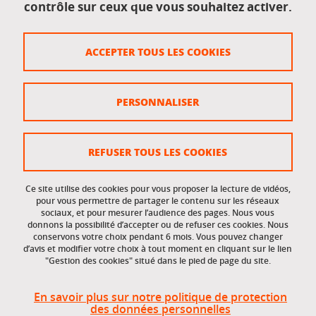
contrôle sur ceux que vous souhaitez activer.
Données personnelles
Crédits
ACCEPTER TOUS LES COOKIES
Plan du site
Politique des cookies
PERSONNALISER
Gestion des cookies
Accessibilité : non conforme
REFUSER TOUS LES COOKIES
Ce site utilise des cookies pour vous proposer la lecture de vidéos,
Accès réservés
pour vous permettre de partager le contenu sur les réseaux
sociaux, et pour mesurer l’audience des pages. Nous vous
donnons la possibilité d’accepter ou de refuser ces cookies. Nous
Intranet des étudiants et des personnels
conservons votre choix pendant 6 mois. Vous pouvez changer
d’avis et modifier votre choix à tout moment en cliquant sur le lien
"Gestion des cookies" situé dans le pied de page du site.
En savoir plus sur notre politique de protection
des données personnelles