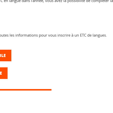
 en langue dans l’année, vous avez la possibilité de compléter l
outes les informations pour vous inscrire à un ETC de langues.
BLE
E