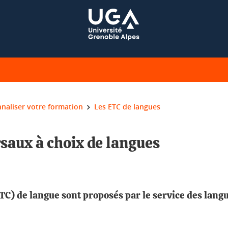
naliser votre formation
Les ETC de langues
saux à choix de langues
C) de langue sont proposés par le service des langu