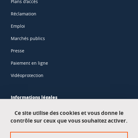
Plans d'accès
Réclamation
Emploi
Marchés publics
Presse
Paiement en ligne
Vidéoprotection
Informations légales
Mentions légales
Ce site utilise des cookies et vous donne le
contrôle sur ceux que vous souhaitez activer.
Données personnelles
Crédits