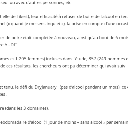
e seul ou avec d’autres personnes, etc.
helle de Likert), leur efficacité à refuser de boire de l’alcool en t
 (« quand je me sens inquiet »), la prise en compte d’une occasio
user de boire était complétée à nouveau, ainsi qu’au bout de 6 mo
re AUDIT.
ommes et 1 205 femmes) incluses dans l’étude, 857 (249 hommes 
 de ces résultats, les chercheurs ont pu déterminer qui avait sui
t tenu, le défi du DryJanuary_ (pas d’alcool pendant un mois), ce 
es :
re (dans les 3 domaines),
bdomadaire d’alcool (1 jour de moins « sans alcool » par semain