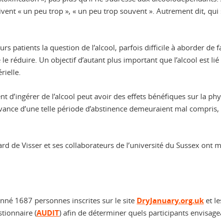
 boivent « un peu trop », « un peu trop souvent ». Autrement dit, 
 patients la question de l’alcool, parfois difficile à aborder de
e réduire. Un objectif d’autant plus important que l’alcool est li
rielle.
d’ingérer de l’alcool peut avoir des effets bénéfiques sur la phys
bservance d’une telle période d’abstinence demeuraient mal compri
ard de Visser et ses collaborateurs de l’université du Sussex ont 
onné 1687 personnes inscrites sur le site
DryJanuary.org.uk
et le
tionnaire (
AUDIT
) afin de déterminer quels participants envisagea