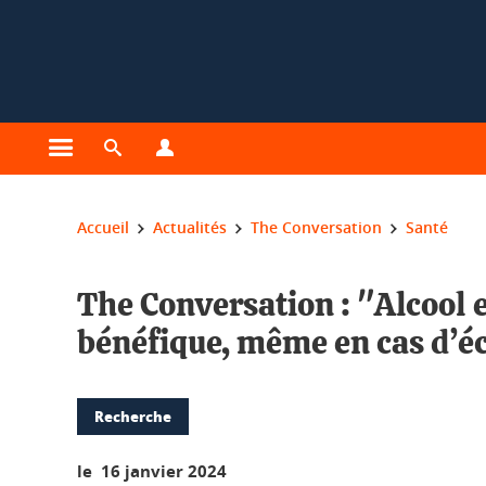
Gestion des cookies
Ouvrir le menu principal
Ouvrir le moteur de recherche
Ouvrir le menu Profils
Vous êtes ici :
Accueil
Actualités
The Conversation
Santé
The Conversation : "Alcool e
bénéfique, même en cas d’é
Recherche
le 16 janvier 2024