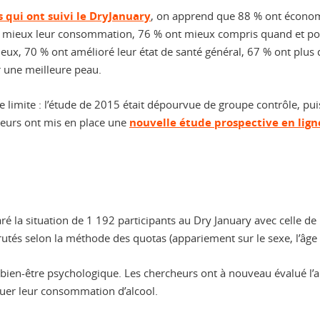
 qui ont suivi le DryJanuary
, on apprend que 88 % ont économi
 mieux leur consommation, 76 % ont mieux compris quand et pourq
ux, 70 % ont amélioré leur état de santé général, 67 % ont plus 
r une meilleure peau.
limite : l’étude de 2015 était dépourvue de groupe contrôle, puis
uteurs ont mis en place une
nouvelle étude prospective en lign
ré la situation de 1 192 participants au Dry January avec celle 
rutés selon la méthode des quotas (appariement sur le sexe, l’âge 
bien-être psychologique. Les chercheurs ont à nouveau évalué l’a
luer leur consommation d’alcool.