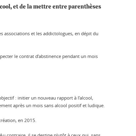
ool, et de la mettre entre parenthèses
es associations et les addictologues, en dépit du
specter le contrat d’abstinence pendant un mois
objectif : initier un nouveau rapport à l’alcool,
ment après un mois sans alcool positif et ludique.
création, en 2015.
Au contraire, il se destine plutôt à ceux qui, sans