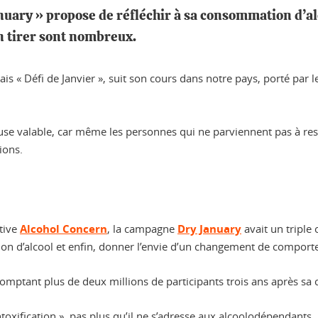
ary » propose de réfléchir à sa consommation d’alc
en tirer sont nombreux.
is « Défi de Janvier », suit son cours dans notre pays, porté par l
cuse valable, car même les personnes qui ne parviennent pas à re
ions.
tive
Alcohol Concern
, la campagne
Dry January
avait un triple 
on d’alcool et enfin, donner l’envie d’un changement de comporte
mptant plus de deux millions de participants trois ans après sa 
toxification », pas plus qu’il ne s’adresse aux alcoolodépendants. 