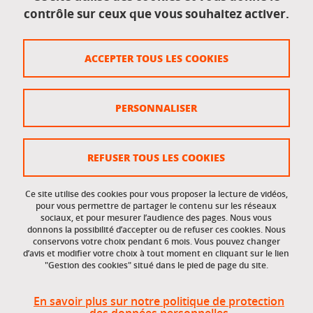
contrôle sur ceux que vous souhaitez activer.
Données personnelles
Crédits
ACCEPTER TOUS LES COOKIES
Plan du site
Politique des cookies
PERSONNALISER
Gestion des cookies
Accessibilité : non conforme
REFUSER TOUS LES COOKIES
Ce site utilise des cookies pour vous proposer la lecture de vidéos,
Accès réservés
pour vous permettre de partager le contenu sur les réseaux
sociaux, et pour mesurer l’audience des pages. Nous vous
donnons la possibilité d’accepter ou de refuser ces cookies. Nous
Intranet des étudiants et des personnels
conservons votre choix pendant 6 mois. Vous pouvez changer
d’avis et modifier votre choix à tout moment en cliquant sur le lien
"Gestion des cookies" situé dans le pied de page du site.
En savoir plus sur notre politique de protection