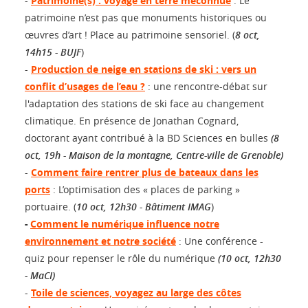
-
Patrimoine(s) : voyage en terre méconnue
:
Le
patrimoine n’est pas que monuments historiques ou
œuvres d’art ! Place au patrimoine sensoriel. (
8 oct,
14h15 - BUJF
)
-
Production de neige en stations de ski : vers un
conflit d’usages de l’eau ?
: une rencontre-débat sur
l'adaptation des stations de ski face au changement
climatique. En présence de Jonathan Cognard,
doctorant ayant contribué à la BD Sciences en bulles
(8
oct, 19h - Maison de la montagne, Centre-ville de Grenoble)
-
Comment faire rentrer plus de bateaux dans les
ports
: L’optimisation des « places de parking »
portuaire. (
10 oct, 12h30 - Bâtiment IMAG
)
-
Comment le numérique influence notre
environnement et notre société
: Une conférence -
quiz pour repenser le rôle du numérique
(10 oct, 12h30
- MaCI)
-
Toile de sciences, voyagez au large des côtes