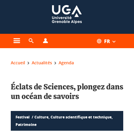
Gestion des cookies
FR
Ouvrir le menu principal
Ouvrir le moteur de recherche
Ouvrir le menu Profils
Vous êtes ici :
Accueil
Actualités
Agenda
Éclats de Sciences, plongez dans
un océan de savoirs
Festival
Culture, Culture scientifique et technique,
Patrimoine