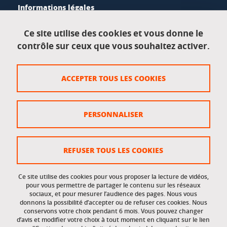
Informations légales
Mentions légales
Ce site utilise des cookies et vous donne le
contrôle sur ceux que vous souhaitez activer.
Données personnelles
Crédits
ACCEPTER TOUS LES COOKIES
Plan du site
Politique des cookies
PERSONNALISER
Gestion des cookies
Accessibilité : non conforme
REFUSER TOUS LES COOKIES
Ce site utilise des cookies pour vous proposer la lecture de vidéos,
Accès réservés
pour vous permettre de partager le contenu sur les réseaux
sociaux, et pour mesurer l’audience des pages. Nous vous
donnons la possibilité d’accepter ou de refuser ces cookies. Nous
Intranet des étudiants et des personnels
conservons votre choix pendant 6 mois. Vous pouvez changer
d’avis et modifier votre choix à tout moment en cliquant sur le lien