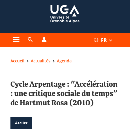
Gestion des cookies
FR
Ouvrir le menu principal
Ouvrir le moteur de recherche
Ouvrir le menu Profils
Vous êtes ici :
Accueil
Actualités
Agenda
Cycle Arpentage : "Accélération
: une critique sociale du temps"
de Hartmut Rosa (2010)
Atelier