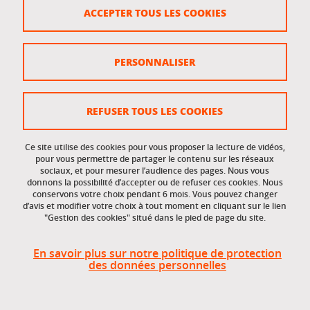
ACCEPTER TOUS LES COOKIES
TWITTER
PERSONNALISER
REFUSER TOUS LES COOKIES
#Sport
// J-3 avant la cérémonie d'ouverture des JO à
#Pekin2022
❄️
Ce site utilise des cookies pour vous proposer la lecture de vidéos,
pour vous permettre de partager le contenu sur les réseaux
�� Encourageons les 27 athlètes de la délégation
sociaux, et pour mesurer l’audience des pages. Nous vous
olympique de l'UGA pendant cette 24e édition des JO
donnons la possibilité d’accepter ou de refuser ces cookies. Nous
conservons votre choix pendant 6 mois. Vous pouvez changer
d'hiver ! Go l'UGA ! ��
d’avis et modifier votre choix à tout moment en cliquant sur le lien
➡️
https://t.co/HtU5iks18u
pic.twitter.com/hslxI24iCw
"Gestion des cookies" situé dans le pied de page du site.
— Université Grenoble Alpes (@UGrenobleAlpes)
February
1, 2022
En savoir plus sur notre politique de protection
des données personnelles