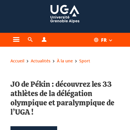
Gestion des cookies
FR
Ouvrir le menu principal
Ouvrir le moteur de recherche
Ouvrir le menu Profils
Vous êtes ici :
Accueil
Actualités
À la une
Sport
JO de Pékin : découvrez les 33
athlètes de la délégation
olympique et paralympique de
l’UGA !