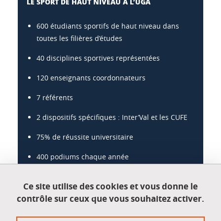
LE SPORT DE HAUT NIVEAU À L’UGA
600 étudiants sportifs de haut niveau dans
toutes les filières d’études
40 disciplines sportives représentées
120 enseignants coordonnateurs
7 référents
2 dispositifs spécifiques : Inter’Val et les CUFE
75% de réussite universitaire
400 podiums chaque année
40% des médailles françaises aux JO d’hiver
Ce site utilise des cookies et vous donne le
2018
contrôle sur ceux que vous souhaitez activer.
www.univ-grenoble-alpes.fr/sport-haut-niveau