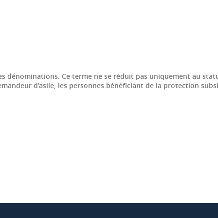
autres dénominations. Ce terme ne se réduit pas uniquement au stat
demandeur d’asile, les personnes bénéficiant de la protection sub
ook
inkedIn