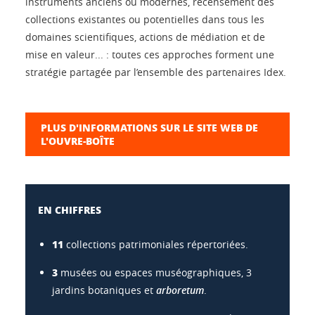
instruments anciens ou modernes, recensement des
collections existantes ou potentielles dans tous les
domaines scientifiques, actions de médiation et de
mise en valeur... : toutes ces approches forment une
stratégie partagée par l’ensemble des partenaires Idex.
PLUS D'INFORMATIONS SUR LE SITE WEB DE
L'OUVRE-BOÎTE
EN CHIFFRES
11
collections patrimoniales répertoriées.
3
musées ou espaces muséographiques, 3
jardins botaniques et
arboretum
.