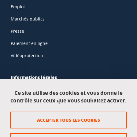
Emploi
Marchés publics
Presse
Paiement en ligne
Vidéoprotection
Informations légales
Mentions légales
Ce site utilise des cookies et vous donne le
contrôle sur ceux que vous souhaitez activer.
Données personnelles
Crédits
ACCEPTER TOUS LES COOKIES
Plan du site