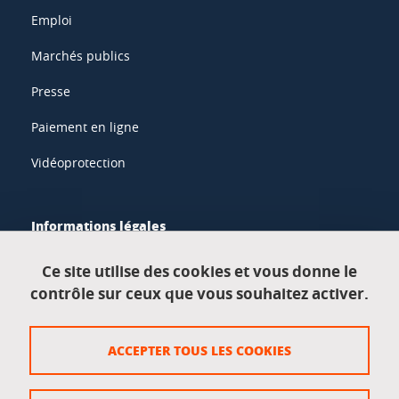
Emploi
Marchés publics
Presse
Paiement en ligne
Vidéoprotection
Informations légales
Mentions légales
Ce site utilise des cookies et vous donne le
contrôle sur ceux que vous souhaitez activer.
Données personnelles
Crédits
ACCEPTER TOUS LES COOKIES
Plan du site