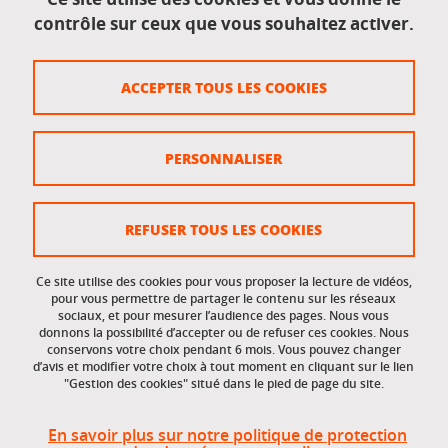
contrôle sur ceux que vous souhaitez activer.
Données personnelles
Crédits
ACCEPTER TOUS LES COOKIES
Plan du site
Politique des cookies
PERSONNALISER
Gestion des cookies
Accessibilité : non conforme
REFUSER TOUS LES COOKIES
Ce site utilise des cookies pour vous proposer la lecture de vidéos,
Accès réservés
pour vous permettre de partager le contenu sur les réseaux
sociaux, et pour mesurer l’audience des pages. Nous vous
donnons la possibilité d’accepter ou de refuser ces cookies. Nous
Intranet des étudiants et des personnels
conservons votre choix pendant 6 mois. Vous pouvez changer
d’avis et modifier votre choix à tout moment en cliquant sur le lien
"Gestion des cookies" situé dans le pied de page du site.
En savoir plus sur notre politique de protection