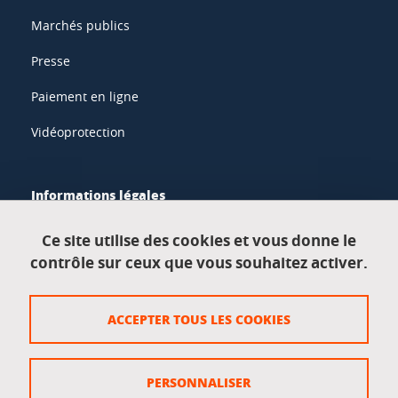
Marchés publics
Presse
Paiement en ligne
Vidéoprotection
Informations légales
Mentions légales
Ce site utilise des cookies et vous donne le
contrôle sur ceux que vous souhaitez activer.
Données personnelles
Crédits
ACCEPTER TOUS LES COOKIES
Plan du site
Politique des cookies
PERSONNALISER