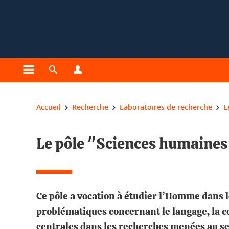
Gestion des cookies
Ouvrir le menu principal
Ouvrir le moteur de recherche
Ouvrir le menu Profils
Vous êtes ici :
Accueil
Recherche
Laboratoires de recherche
L
Le pôle "Sciences humaines 
Ce pôle a vocation à étudier l’Homme dans l
problématiques concernant le langage, la cog
centrales dans les recherches menées au sei