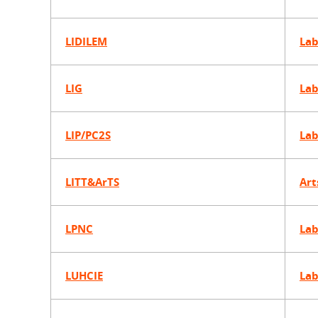
LIDILEM
Lab
LIG
Lab
LIP/PC2S
Lab
LITT&ArTS
Art
LPNC
Lab
LUHCIE
Lab