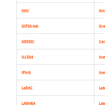
AAU
Amb
GIPSA-lab
Gre
GRESEC
Cen
ILCEA4
Ins
IPhiG
Ins
LaRAC
Lab
LARHRA
Lab