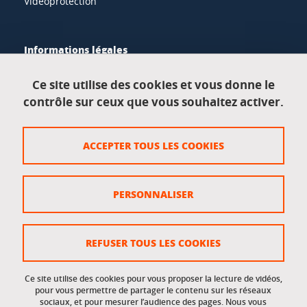
Vidéoprotection
Informations légales
Mentions légales
Ce site utilise des cookies et vous donne le
contrôle sur ceux que vous souhaitez activer.
Données personnelles
Crédits
ACCEPTER TOUS LES COOKIES
Plan du site
Politique des cookies
PERSONNALISER
Gestion des cookies
Accessibilité : non conforme
REFUSER TOUS LES COOKIES
Ce site utilise des cookies pour vous proposer la lecture de vidéos,
Accès réservés
pour vous permettre de partager le contenu sur les réseaux
sociaux, et pour mesurer l’audience des pages. Nous vous