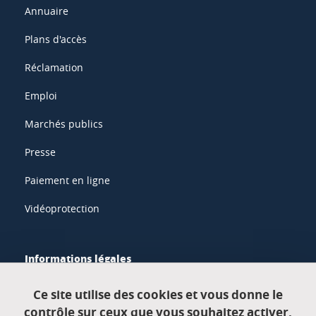
Annuaire
Plans d'accès
Réclamation
Emploi
Marchés publics
Presse
Paiement en ligne
Vidéoprotection
Informations légales
Mentions légales
Ce site utilise des cookies et vous donne le
contrôle sur ceux que vous souhaitez activer.
Données personnelles