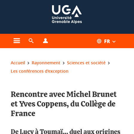
Gestion des cookies
FR
Ouvrir le menu principal
Ouvrir le moteur de recherche
Ouvrir le menu Profils
Vous êtes ici :
Accueil
Rayonnement
Sciences et société
Les conférences d'exception
Rencontre avec Michel Brunet
et Yves Coppens, du Collège de
France
De Lucy à Toumaï… duel aux origines