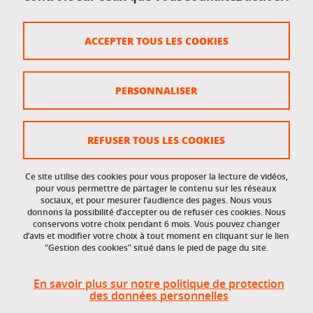
Crédits
ACCEPTER TOUS LES COOKIES
Plan du site
Politique des cookies
PERSONNALISER
Gestion des cookies
Accessibilité : non conforme
REFUSER TOUS LES COOKIES
Ce site utilise des cookies pour vous proposer la lecture de vidéos,
Accès réservés
pour vous permettre de partager le contenu sur les réseaux
sociaux, et pour mesurer l’audience des pages. Nous vous
donnons la possibilité d’accepter ou de refuser ces cookies. Nous
Intranet des étudiants et des personnels
conservons votre choix pendant 6 mois. Vous pouvez changer
d’avis et modifier votre choix à tout moment en cliquant sur le lien
"Gestion des cookies" situé dans le pied de page du site.
En savoir plus sur notre politique de protection
des données personnelles