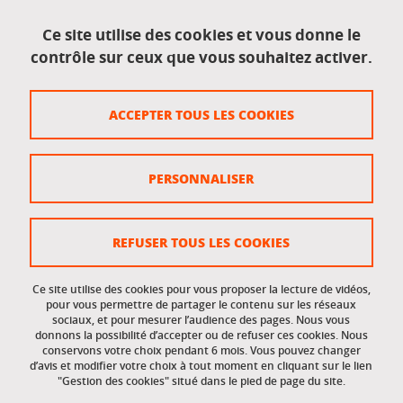
Mentions légales
Ce site utilise des cookies et vous donne le
contrôle sur ceux que vous souhaitez activer.
Données personnelles
Crédits
ACCEPTER TOUS LES COOKIES
Plan du site
Politique des cookies
PERSONNALISER
Gestion des cookies
Accessibilité : non conforme
REFUSER TOUS LES COOKIES
Ce site utilise des cookies pour vous proposer la lecture de vidéos,
Accès réservés
pour vous permettre de partager le contenu sur les réseaux
sociaux, et pour mesurer l’audience des pages. Nous vous
donnons la possibilité d’accepter ou de refuser ces cookies. Nous
Intranet des étudiants et des personnels
conservons votre choix pendant 6 mois. Vous pouvez changer
d’avis et modifier votre choix à tout moment en cliquant sur le lien
"Gestion des cookies" situé dans le pied de page du site.