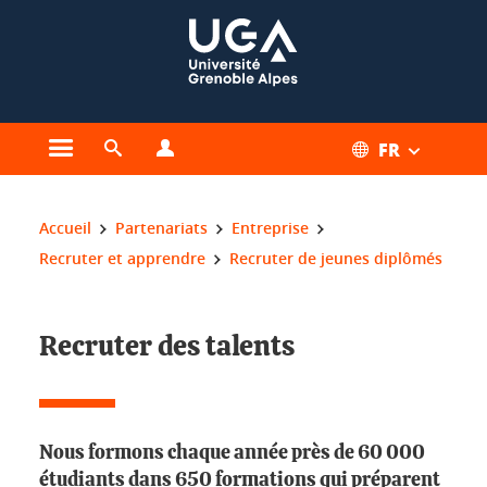
Gestion des cookies
FR
Ouvrir le menu principal
Ouvrir le moteur de recherche
Ouvrir le menu Profils
Vous êtes ici :
Accueil
Partenariats
Entreprise
Recruter et apprendre
Recruter de jeunes diplômés
Recruter des talents
Nous formons chaque année près de 60 000
étudiants dans 650 formations qui préparent