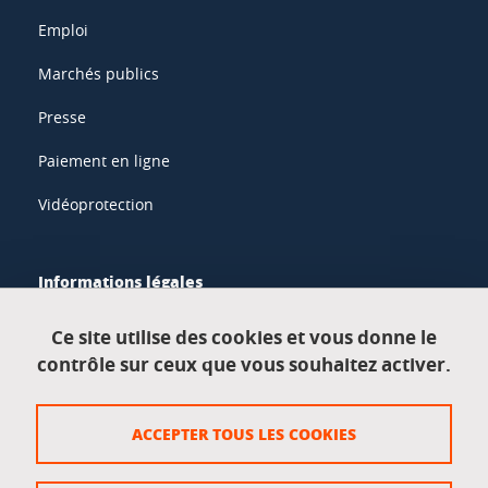
Emploi
Marchés publics
Presse
Paiement en ligne
Vidéoprotection
Informations légales
Mentions légales
Ce site utilise des cookies et vous donne le
contrôle sur ceux que vous souhaitez activer.
Données personnelles
Crédits
ACCEPTER TOUS LES COOKIES
Plan du site