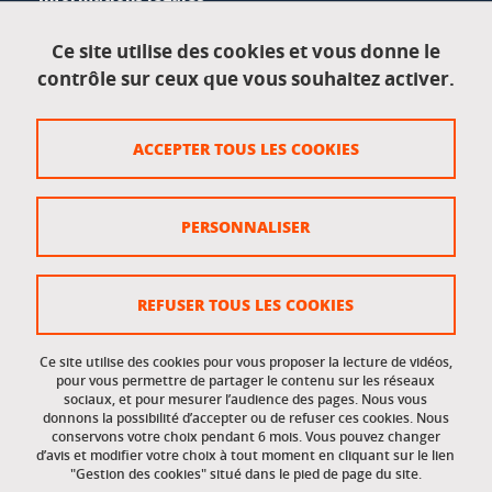
Mentions légales
Ce site utilise des cookies et vous donne le
contrôle sur ceux que vous souhaitez activer.
Données personnelles
Crédits
ACCEPTER TOUS LES COOKIES
Plan du site
Politique des cookies
PERSONNALISER
Gestion des cookies
Accessibilité : non conforme
REFUSER TOUS LES COOKIES
Ce site utilise des cookies pour vous proposer la lecture de vidéos,
Accès réservés
pour vous permettre de partager le contenu sur les réseaux
sociaux, et pour mesurer l’audience des pages. Nous vous
donnons la possibilité d’accepter ou de refuser ces cookies. Nous
Intranet des étudiants et des personnels
conservons votre choix pendant 6 mois. Vous pouvez changer
d’avis et modifier votre choix à tout moment en cliquant sur le lien
"Gestion des cookies" situé dans le pied de page du site.