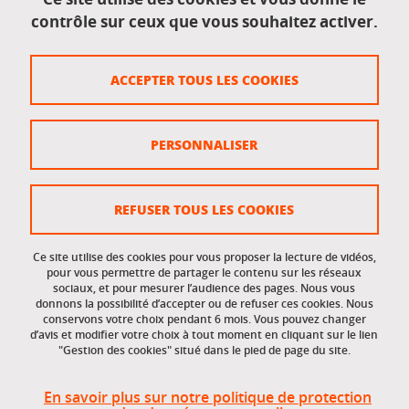
contrôle sur ceux que vous souhaitez activer.
Données personnelles
Crédits
ACCEPTER TOUS LES COOKIES
Plan du site
Politique des cookies
PERSONNALISER
Gestion des cookies
Accessibilité : non conforme
REFUSER TOUS LES COOKIES
Ce site utilise des cookies pour vous proposer la lecture de vidéos,
Accès réservés
pour vous permettre de partager le contenu sur les réseaux
sociaux, et pour mesurer l’audience des pages. Nous vous
donnons la possibilité d’accepter ou de refuser ces cookies. Nous
Intranet des étudiants et des personnels
conservons votre choix pendant 6 mois. Vous pouvez changer
d’avis et modifier votre choix à tout moment en cliquant sur le lien
"Gestion des cookies" situé dans le pied de page du site.
En savoir plus sur notre politique de protection