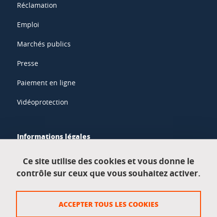
Réclamation
Emploi
Marchés publics
Presse
Paiement en ligne
Vidéoprotection
Informations légales
Mentions légales
Ce site utilise des cookies et vous donne le
contrôle sur ceux que vous souhaitez activer.
Données personnelles
Crédits
ACCEPTER TOUS LES COOKIES
Plan du site