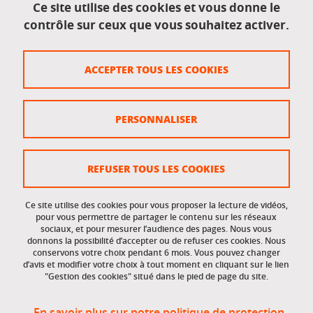
Ce site utilise des cookies et vous donne le
contrôle sur ceux que vous souhaitez activer.
Données personnelles
Crédits
ACCEPTER TOUS LES COOKIES
Plan du site
Politique des cookies
PERSONNALISER
Gestion des cookies
Accessibilité : non conforme
REFUSER TOUS LES COOKIES
Ce site utilise des cookies pour vous proposer la lecture de vidéos,
Accès réservés
pour vous permettre de partager le contenu sur les réseaux
sociaux, et pour mesurer l’audience des pages. Nous vous
donnons la possibilité d’accepter ou de refuser ces cookies. Nous
Intranet des étudiants et des personnels
conservons votre choix pendant 6 mois. Vous pouvez changer
d’avis et modifier votre choix à tout moment en cliquant sur le lien
"Gestion des cookies" situé dans le pied de page du site.
En savoir plus sur notre politique de protection