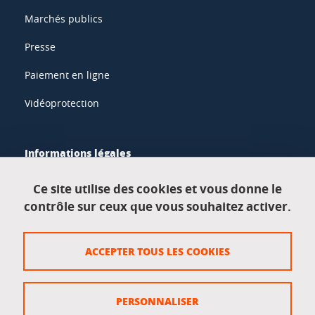
Marchés publics
Presse
Paiement en ligne
Vidéoprotection
Informations légales
Mentions légales
Ce site utilise des cookies et vous donne le
contrôle sur ceux que vous souhaitez activer.
Données personnelles
Crédits
ACCEPTER TOUS LES COOKIES
Plan du site
Politique des cookies
PERSONNALISER